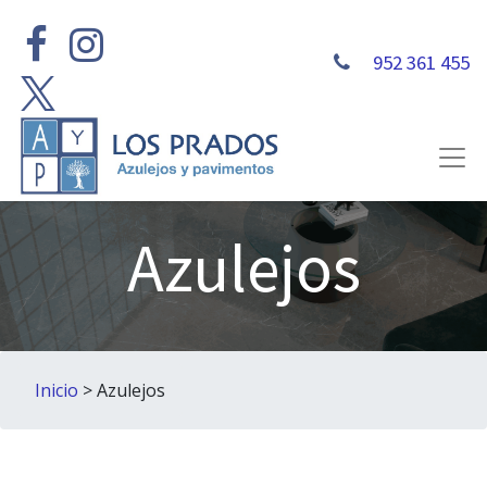
952 361 455
Azulejos
Inicio
> Azulejos