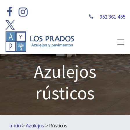
952 361 455
Azulejos
rústicos
Inicio
>
Azulejos
> Rústicos