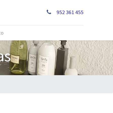
952 361 455
to
as