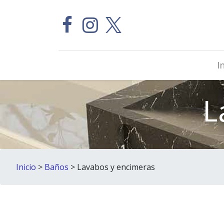
I
L
Inicio
>
Baños
> Lavabos y encimeras